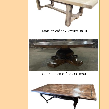
Table en chêne - 2m98x1m10
Gueridon en chêne - Ø1m80