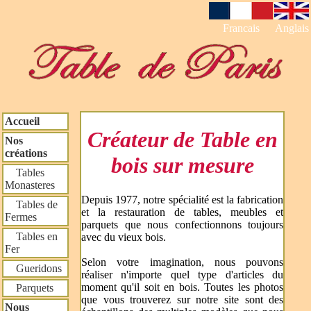
Francais
Anglais
Accueil
Créateur de Table en
Nos
créations
bois sur mesure
Tables
Monasteres
Depuis 1977, notre spécialité est la fabrication
Tables de
et la restauration de tables, meubles et
Fermes
parquets que nous confectionnons toujours
Tables en
avec du vieux bois.
Fer
Selon votre imagination, nous pouvons
Gueridons
réaliser n'importe quel type d'articles du
moment qu'il soit en bois. Toutes les photos
Parquets
que vous trouverez sur notre site sont des
Nous