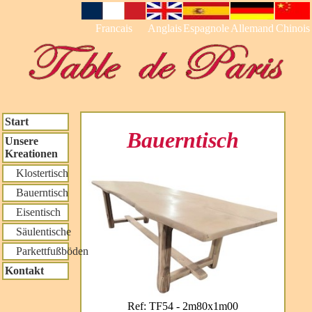
Francais
Anglais
Espagnole
Allemand
Chinois
Start
Bauerntisch
Unsere
Kreationen
Klostertisch
Bauerntisch
Eisentisch
Säulentische
Parkettfußböden
Kontakt
Ref: TF54 - 2m80x1m00