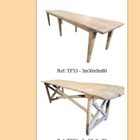
Ref: TF53 - 3m30x0m80