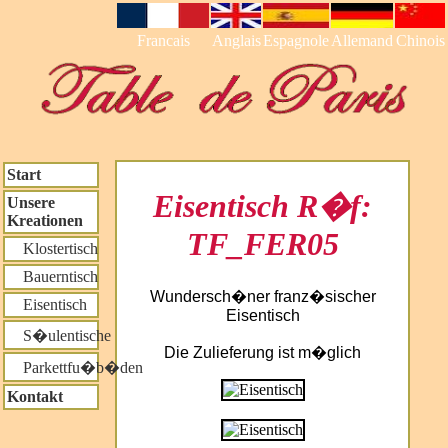
Francais
Anglais
Espagnole
Allemand
Chinois
Start
Eisentisch R�f:
Unsere
Kreationen
TF_FER05
Klostertisch
Bauerntisch
Wundersch�ner franz�sischer
Eisentisch
Eisentisch
S�ulentische
Die Zulieferung ist m�glich
Parkettfu�b�den
Kontakt