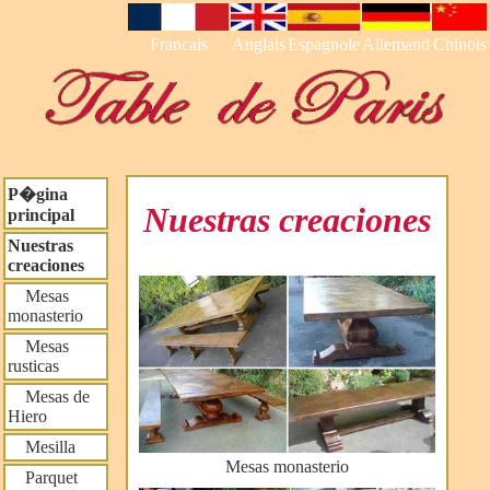
Francais
Anglais
Espagnole
Allemand
Chinois
P�gina
Nuestras creaciones
principal
Nuestras
creaciones
Mesas
monasterio
Mesas
rusticas
Mesas de
Hiero
Mesilla
Mesas monasterio
Parquet