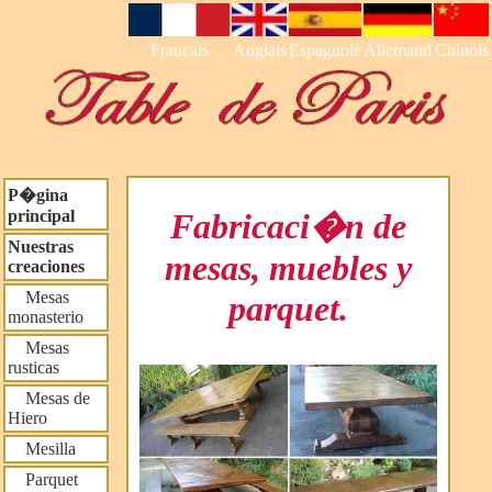
Francais
Anglais
Espagnole
Allemand
Chinois
P�gina
principal
Fabricaci�n de
Nuestras
mesas, muebles y
creaciones
Mesas
parquet.
monasterio
Mesas
rusticas
Mesas de
Hiero
Mesilla
Parquet