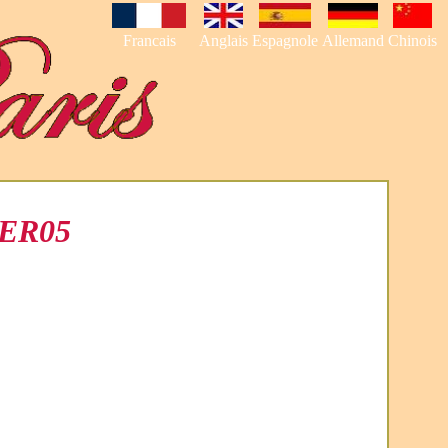
Francais
Anglais
Espagnole
Allemand
Chinois
FER05